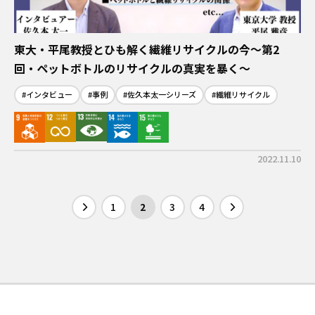
東大・平尾教授とひも解く繊維リサイクルの今～第2
回・ペットボトルのリサイクルの真実を暴く～
#インタビュー
#事例
#佐久本太一シリーズ
#繊維リサイクル
2022.11.10
1
2
3
4