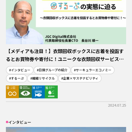
日揮ユニバーサル株式会社
日揮商事株式会社
日本エヌ・ユー・エス株式会社
日本ファインセラミックス株式会社
日揮ビジネスサービス株式会社
青森日揮プランテック株式会社
株式会社プラントエンジニアリング盛岡
日揮パラレルテクノロジーズ
【メディアも注目！】衣類回収ボックスに古着を投函す
日揮みらい投資事業有限責任組合
るとお買物券や寄付に！ユニークな衣類回収サービス
かもめミライ水産株式会社
「するーぷ」の実態に迫る
株式会社オルガノイドファーム
#インタビュー
#日揮グループの紹介
#サーキュラーエコノミー
ブラウンリバース株式会社
#するーぷ
#繊維リサイクル
#企業×サステナビリティ
JGC Digital株式会社
株式会社RePEaT
株式会社コンクルー
2024.07.25
インタビュー