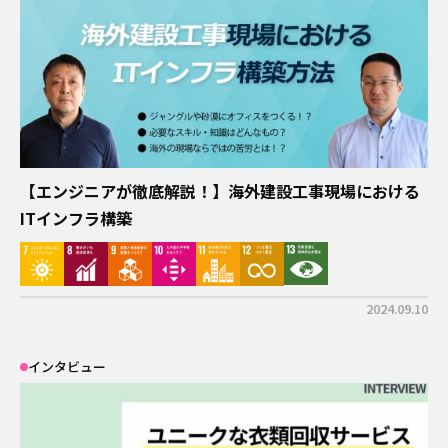
OFFICIAL SNS
#LNG
#サーキュラーエコノミー
SDGs
運営会社
プライバシーポリシー
関連サイト
【エンジニアが徹底解説！】海外建設工事現場における
ITインフラ構築
事業サイト｜
A-MIS
Coresafety
アザス
2024.09.10
ACT FOR SKY
するーぷ
インタビュー
グループ会社サイト｜
日揮ホールディングス株式会社
日揮触媒化成株式会社