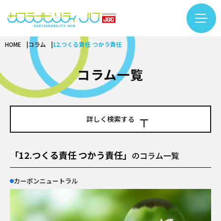
HOME
コラム
12.つくる責任 つかう責任
コラム一覧
カテゴリー検索
フリーワード検索
コラム一覧
カーボンニュートラル
基礎知識
バイオ
再生可能エネルギー
基礎知識
詳しく検索する
サーキュラーエコノミー
LNG
バイオものづくり
#LNG
#インタビュー
#エキスパート
基礎知識
アンモニア・水素
テクノロジー
バイオエネルギー
フリーワード
「12.つくる責任 つかう責任」
#カーボンニュートラル
#サーキュラーエコノミー
のコラム一覧
繊維リサイクル
プラント
インタビュー
#サステナビリティ入門
#するーぷ
#バイオマス
ケミカルリサイクル
安全
カーボンニュートラル
テクノロジー
#バイオものづくり
#事例
#企業×サステナビリティ
サステナビリティ推進
DX
カーボンニュートラル
#佐久本太一シリーズ
#働き方
#再生可能エネルギー
企業
プロジェクトマネジメント
カテゴリー
用語集
バイオ
#日揮グループの紹介
#繊維リサイクル