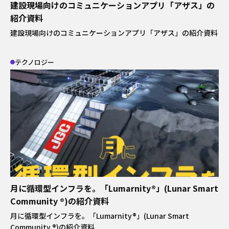
建設現場向けのコミュニケーションアプリ「アザス」の
日揮ユニバーサル株式会社
日揮商事株式会社
紹介資料
日本エヌ・ユー・エス株式会社
建設現場向けのコミュニケーションアプリ「アザス」の紹介資料
日本ファインセラミックス株式会社
日揮ビジネスサービス株式会社
青森日揮プランテック株式会社
テクノロジー
株式会社プラントエンジニアリング盛岡
日揮パラレルテクノロジーズ
日揮みらい投資事業有限責任組合
かもめミライ水産株式会社
株式会社オルガノイドファーム
ブラウンリバース株式会社
JGC Digital株式会社
株式会社RePEaT
株式会社コンクルー
月に循環型インフラを。「Lumarnity®」(Lunar Smart
Community ®)の紹介資料
月に循環型インフラを。「Lumarnity®」(Lunar Smart
Community ®)の紹介資料