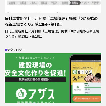
OFFICIAL SNS
日刊工業新聞社／月刊誌「工場管理」掲載『0から始め
る新工場づくり』第13回～第18回
日刊工業新聞社／月刊誌「工場管理」掲載『0から始める新工場
運営会社
プライバシーポリシー
づくり』第13回～第18回
関連サイト
テクノロジー
事業サイト｜
A-MIS
Coresafety
アザス
ACT FOR SKY
するーぷ
グループ会社サイト｜
日揮ホールディングス株式会社
日揮触媒化成株式会社