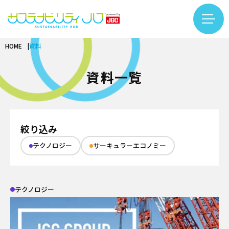
HOME
資料
コラム一覧
カテゴリー検索
フリーワード検索
資料一覧
カーボンニュートラル
基礎知識
バイオ
再生可能エネルギー
基礎知識
絞り込み
サーキュラーエコノミー
LNG
バイオものづくり
#LNG
#インタビュー
#エキスパート
テクノロジー
サーキュラーエコノミー
基礎知識
アンモニア・水素
テクノロジー
バイオエネルギー
#カーボンニュートラル
#サーキュラーエコノミー
繊維リサイクル
プラント
インタビュー
#サステナビリティ入門
#するーぷ
#バイオマス
ケミカルリサイクル
安全
テクノロジー
テクノロジー
#バイオものづくり
#事例
#企業×サステナビリティ
サステナビリティ推進
DX
カーボンニュートラル
#佐久本太一シリーズ
#働き方
#再生可能エネルギー
企業
プロジェクトマネジメント
用語集
バイオ
#日揮グループの紹介
#繊維リサイクル