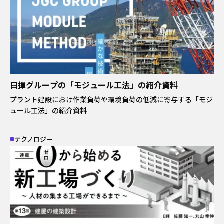
イベント
サーキュラーエコノミー
#身近なサステナビリティ
わたしたちについて
働き方
わたしの仕事と日常
メールマガジン登録
日揮グループの「モジュール工法」の紹介資料
プラント建設におけ作業負荷や環境負荷の低減に寄与する「モジ
お問い合わせ
ュール工法」の紹介資料
テクノロジー
資料一覧
検索する