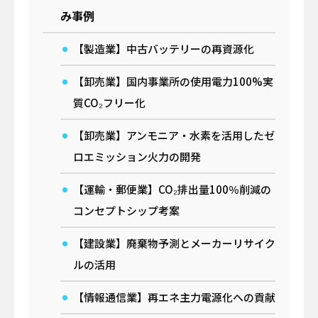
日揮ユニバーサル株式会社
み事例
日揮商事株式会社
日本エヌ・ユー・エス株式会社
【製造業】中古バッテリーの再資源化
日本ファインセラミックス株式会社
日揮ビジネスサービス株式会社
【卸売業】国内事業所の使用電力100%実
青森日揮プランテック株式会社
株式会社プラントエンジニアリング盛岡
質CO₂フリー化
日揮パラレルテクノロジーズ
日揮みらい投資事業有限責任組合
【卸売業】アンモニア・水素を活用したゼ
かもめミライ水産株式会社
ロエミッション火力の開発
株式会社オルガノイドファーム
ブラウンリバース株式会社
【運輸・郵便業】CO₂排出量100％削減の
JGC Digital株式会社
株式会社RePEaT
コンセプトシップ考案
株式会社コンクルー
【建設業】廃棄物予測とメーカーリサイク
ルの活用
【情報通信業】再エネ主力電源化への貢献