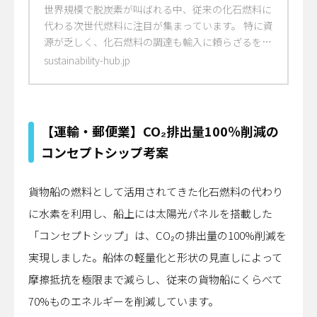
リティハブ
世界規模で脱炭素が叫ばれる中、従来の化石燃料に
代わる次世代燃料に注目が集まっています。 特に資
源が乏しく、化石燃料の調達も輸入に頼らざるを得
ない日本において、次世代燃料の開発と実用化は急
sustainability-hub.jp
務となっています。そこで注目されているのが、水
素やアンモニアなどのCO₂を排出しないカーボンフ
リーな燃料です。 この記事では、水素とアンモニ
ア、特に燃料アンモニアにフォーカスして解説して
【運輸・郵便業】CO₂排出量100％削減の
いきます。
コンセプトシップ考案
貨物船の燃料として活用されてきた化石燃料の代わり
に水素を利用し、船上には太陽光パネルを搭載した
「コンセプトシップ」は、CO₂の排出量の100%削減を
実現しました。船体の軽量化と形状の見直しによって
摩擦抵抗を極限まで減らし、従来の貨物船にくらべて
70%ものエネルギーを削減しています。