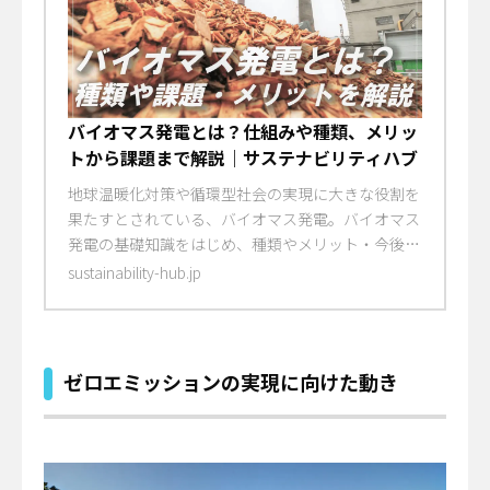
バイオマス発電とは？仕組みや種類、メリッ
トから課題まで解説｜サステナビリティハブ
地球温暖化対策や循環型社会の実現に大きな役割を
果たすとされている、バイオマス発電。バイオマス
発電の基礎知識をはじめ、種類やメリット・今後に
向けた課題について解説していきます。
sustainability-hub.jp
ゼロエミッションの実現に向けた動き