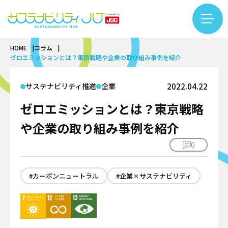
HOME
コラム
コラム一覧
ゼロエミッションとは？東京戦略や企業の取り組み事例を紹介
カテゴリー検索
フリーワード検索
カーボンニュートラル
サステナビリティ推進
企業
2022.04.22
基礎知識
ゼロエミッションとは？東京戦略
バイオ
再生可能エネルギー
基礎知識
や企業の取り組み事例を紹介
サーキュラーエコノミー
LNG
バイオものづくり
#LNG
#インタビュー
#エキスパート
0
基礎知識
アンモニア・水素
テクノロジー
バイオエネルギー
#カーボンニュートラル
#サーキュラーエコノミー
繊維リサイクル
プラント
インタビュー
#サステナビリティ入門
#カーボンニュートラル
#するーぷ
#企業×サステナビリティ
#バイオマス
ケミカルリサイクル
安全
テクノロジー
#バイオものづくり
#事例
#企業×サステナビリティ
サステナビリティ推進
DX
カーボンニュートラル
#佐久本太一シリーズ
#働き方
#再生可能エネルギー
企業
プロジェクトマネジメント
用語集
バイオ
#日揮グループの紹介
#繊維リサイクル