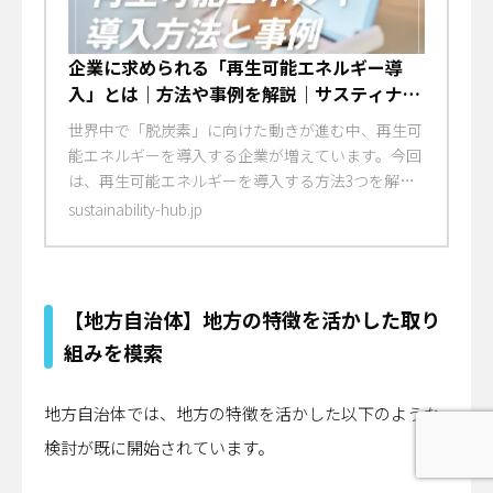
企業に求められる「再生可能エネルギー導
入」とは｜方法や事例を解説｜サスティナビ
リティハブ
世界中で「脱炭素」に向けた動きが進む中、再生可
能エネルギーを導入する企業が増えています。今回
は、再生可能エネルギーを導入する方法3つを解
説。再生可能エネルギーへの切り替えを進めている
sustainability-hub.jp
企業の事例も合わせてご紹介します。
【地方自治体】地方の特徴を活かした取り
組みを模索
地方自治体では、地方の特徴を活かした以下のような
検討が既に開始されています。