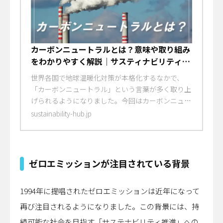
カーボンニュートラルとは？意味や取り組み
をわかりやすく解説｜サスティナビリティハ
ブ
世界各国で地球温暖化対策が本格化するなかで、
「カーボンニュートラル」という言葉が多く取り上
げられるようになりました。今回はカーボンニュー
トラルの言葉の意味から、実現に向けた日本の取り
sustainability-hub.jp
組み、課題まで詳しく解説します。
ゼロエミッションが注目されている背景
1994年に提唱されたゼロエミッションは近年になって
再び注目されるようになりました。この背景には、持
続可能な社会を目指す「サステナビリティ推進」への