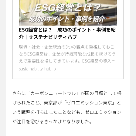
ESG経営とは？｜成功のポイント・事例を紹
介｜サステナビリティハブ
環境・社会・企業統治の3つの観点を重視しておこ
なうESG経営は、企業が持続可能な成長を続けるう
えで重要性を増してきています。ESG経営の導入に
よるメリットや成功に導くためのポイント、企業の
sustainability-hub.jp
ESG経営の事例をご紹介します。
さらに「カーボンニュートラル」が国の目標として掲
げられたこと、東京都が「ゼロエミッション東京」と
いう戦略を打ち出したことなども、ゼロエミッション
が注目を浴びるきっかけとなりました。