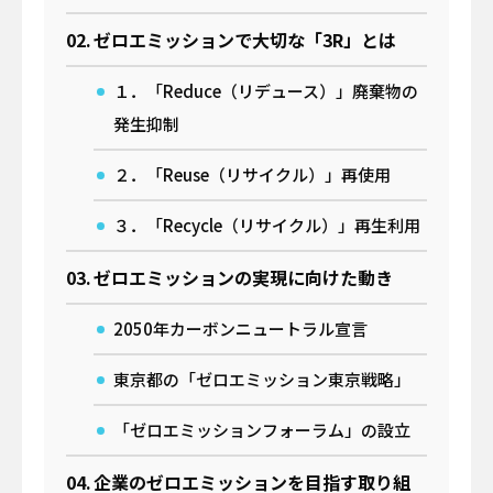
OFFICIAL SNS
ゼロエミッションで大切な「3R」とは
１．「Reduce（リデュース）」廃棄物の
発生抑制
運営会社
プライバシーポリシー
２．「Reuse（リサイクル）」再使用
関連サイト
３．「Recycle（リサイクル）」再生利用
事業サイト｜
ゼロエミッションの実現に向けた動き
A-MIS
Coresafety
2050年カーボンニュートラル宣言
アザス
ACT FOR SKY
東京都の「ゼロエミッション東京戦略」
するーぷ
グループ会社サイト｜
「ゼロエミッションフォーラム」の設立
日揮ホールディングス株式会社
日揮触媒化成株式会社
企業のゼロエミッションを目指す取り組