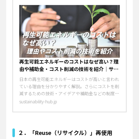
再生可能エネルギーのコストはなぜ高い？理
由や補助金・コスト削減の技術を紹介｜サス
テナビリティハブ
日本の再生可能エネルギーはコストが高いと言われ
ている理由を分かりやすく解説。さらにコストを削
減するための技術・アイデアや補助金などの制度に
ついても紹介します。
sustainability-hub.jp
２．「Reuse（リサイクル）」再使用