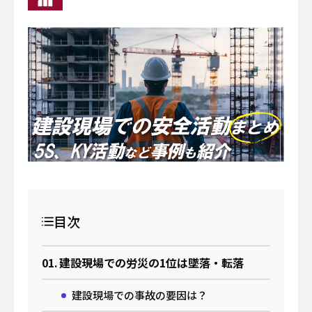
イベント
サーキュラーエコノミー
#身近なサステナビリティ
わたしたちについて
働き方
わたしの仕事と日常
メールマガジン登録
お問い合わせ
資料一覧
目次
検索する
建設現場での労災の1位は墜落・転落
建設現場での事故の要因は？