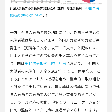
外国人労働者の労働災害発生状況（出典：厚生労働省「
令和6年 労
働災害発生状況について
」）
一方、外国人労働者数の増加に伴い、外国人労働者の
死傷者数は増加しています。外国人労働者の労働災害
発生率（死傷年千人率、以下「千人率」と記載）は、
日本人を含む全ての労働者の千人率より高くなってお
り、国は
第14次労働災害防止計画
において、「外国人
労働者の死傷年千人率を2027年までに全体平均以下と
する」とのアウトカム指標を定め、重点的に取り組む
方針を打ち出しています。建設業は製造業に次いで外
国人労働者の労働災害発生が多い業種であることか
ら、多言語対応の強化、現場でのコミュニケーション
体制の整備といった対策の推進が求められています。