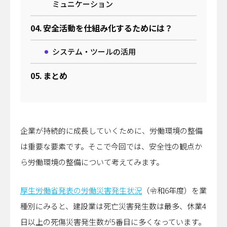
ミュニケーション
日揮ユニバーサル株式会社
日揮商事株式会社
日本エヌ・ユー・エス株式会社
安全活動を仕組み化するためには？
日本ファインセラミックス株式会社
日揮ビジネスサービス株式会社
システム・ツールの活用
青森日揮プランテック株式会社
株式会社プラントエンジニアリング盛岡
まとめ
日揮パラレルテクノロジーズ
日揮みらい投資事業有限責任組合
かもめミライ水産株式会社
株式会社オルガノイドファーム
ブラウンリバース株式会社
企業が持続的に成長していくために、労働環境の整備
JGC Digital株式会社
は重要な要素です。そこで今回では、安全性の観点か
株式会社RePEaT
株式会社コンクルー
ら労働環境の整備について考えてみます。
厚生労働省発表の労働災害発生状況
（令和6年度）を業
種別にみると、建設業は死亡災害発生数は最多、休業4
日以上の死傷災害発生数が5番目に多くなっています。