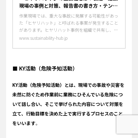
現場の事例と対策、報告書の書き方・テンプ
レートを紹介 | サステナビリティ ハブ
作業現場では、重大な事故に発展する可能性があっ
た「ヒヤリハット」と呼ばれる事案が発生すること
があります。ヒヤリハット事例を組織で共有し、対
策を練ることは、重大事 ヒヤリハットの意味と重
www.sustainability-hub.jp
要性、発生原因、製造業・建設業・プラント現場な
ど業界別事例と対策を詳しく解説。報告の流れや書
き方、職場で共有しやすい環境づくりの方法まで、
安全管理・労働災害防止に役立つ情報を紹介しま
■ KY活動（危険予知活動）
す。
KY活動（危険予知活動）とは、現場での事故や災害を
未然に防ぐため作業前に業務にひそんでいる危険につ
いて話し合い、そこで挙げられた内容について対策を
立て、行動目標を決めた上で実行するプロセスのこと
をいいます
。