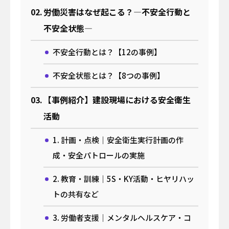
OFFICIAL SNS
労働災害はなぜ起こる？―不安全行動と
不安全状態―
不安全行動とは？【12の事例】
運営会社
プライバシーポリシー
不安全状態とは？【8つの事例】
関連サイト
【事例紹介】建設現場における安全衛生
事業サイト｜
活動
A-MIS
1. 計画・点検｜安全衛生実行計画の作
Coresafety
成・安全パトロールの実施
アザス
ACT FOR SKY
するーぷ
2. 教育・訓練｜5S・KY活動・ヒヤリハッ
グループ会社サイト｜
トの共有など
日揮ホールディングス株式会社
3. 労働者支援｜メンタルヘルスケア・コ
日揮触媒化成株式会社