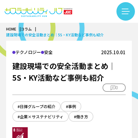
HOME
コラム
コラム一覧
建設現場での安全活動まとめ｜5S・KY活動など事例も紹介
カテゴリー検索
フリーワード検索
カーボンニュートラル
テクノロジー
安全
2025.10.01
基礎知識
建設現場での安全活動まとめ｜
バイオ
再生可能エネルギー
基礎知識
5S・KY活動など事例も紹介
サーキュラーエコノミー
LNG
バイオものづくり
#LNG
#インタビュー
#エキスパート
0
基礎知識
アンモニア・水素
テクノロジー
バイオエネルギー
#カーボンニュートラル
#サーキュラーエコノミー
繊維リサイクル
プラント
インタビュー
#サステナビリティ入門
#日揮グループの紹介
#するーぷ
#事例
#バイオマス
ケミカルリサイクル
安全
テクノロジー
#バイオものづくり
#企業×サステナビリティ
#事例
#働き方
#企業×サステナビリティ
サステナビリティ推進
DX
カーボンニュートラル
#佐久本太一シリーズ
#働き方
#再生可能エネルギー
企業
プロジェクトマネジメント
用語集
バイオ
#日揮グループの紹介
#繊維リサイクル