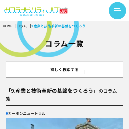
HOME
コラム
9.産業と技術革新の基盤をつくろう
コラム一覧
カテゴリー検索
フリーワード検索
コラム一覧
カーボンニュートラル
基礎知識
バイオ
再生可能エネルギー
基礎知識
詳しく検索する
サーキュラーエコノミー
LNG
バイオものづくり
#LNG
#インタビュー
#エキスパート
基礎知識
アンモニア・水素
テクノロジー
バイオエネルギー
フリーワード
「9.産業と技術革新の基盤をつくろう」
#カーボンニュートラル
#サーキュラーエコノミー
のコラム一
繊維リサイクル
プラント
覧
インタビュー
#サステナビリティ入門
#するーぷ
#バイオマス
ケミカルリサイクル
安全
テクノロジー
#バイオものづくり
#事例
#企業×サステナビリティ
サステナビリティ推進
カーボンニュートラル
DX
カーボンニュートラル
#佐久本太一シリーズ
#働き方
#再生可能エネルギー
企業
プロジェクトマネジメント
カテゴリー
用語集
バイオ
#日揮グループの紹介
#繊維リサイクル