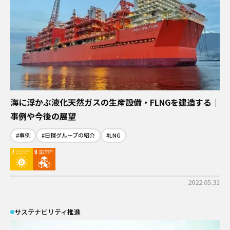
イベント
カーボンニュートラル
バイオ
サーキュラーエコノミー
#身近なサステナビリティ
わたしたちについて
働き方
サーキュラーエコノミー
テクノロジー
わたしの仕事と日常
インタビュー
サステナビリティ推進
メールマガジン登録
キーワード
海に浮かぶ液化天然ガスの生産設備・FLNGを建造する｜
お問い合わせ
#佐久本太一シリーズ
#インタビュー
事例や今後の展望
#繊維リサイクル
#バイオものづくり
#事例
#日揮グループの紹介
#LNG
資料一覧
#バイオマス
#カーボンニュートラル
#企業×サステナビリティ
#働き方
2022.05.31
#再生可能エネルギー
#日揮グループの紹介
検索する
#LNG
#サーキュラーエコノミー
#するーぷ
サステナビリティ推進
#サステナビリティ入門
#エキスパート