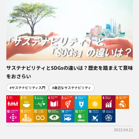
OFFICIAL SNS
#身近なサステナビリティ
#SAF
#事例
SDGs
運営会社
プライバシーポリシー
関連サイト
サステナビリティとSDGsの違いは？歴史を踏まえて意味
事業サイト｜
をおさらい
A-MIS
Coresafety
#サステナビリティ入門
#身近なサステナビリティ
アザス
ACT FOR SKY
するーぷ
グループ会社サイト｜
日揮ホールディングス株式会社
2022.04.22
日揮触媒化成株式会社