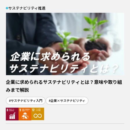
日揮ユニバーサル株式会社
サステナビリティ推進
日揮商事株式会社
日本エヌ・ユー・エス株式会社
日本ファインセラミックス株式会社
日揮ビジネスサービス株式会社
青森日揮プランテック株式会社
株式会社プラントエンジニアリング盛岡
日揮パラレルテクノロジーズ
日揮みらい投資事業有限責任組合
かもめミライ水産株式会社
株式会社オルガノイドファーム
ブラウンリバース株式会社
JGC Digital株式会社
企業に求められるサステナビリティとは？意味や取り組
株式会社RePEaT
みまで解説
株式会社コンクルー
#サステナビリティ入門
#企業×サステナビリティ