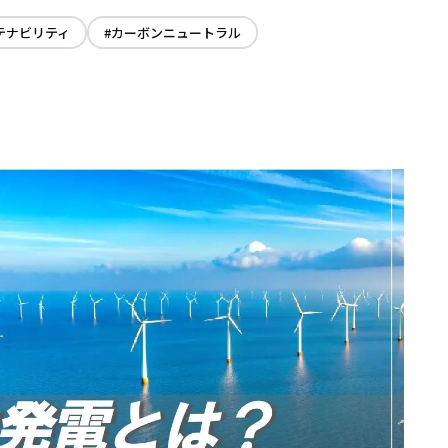
日揮ユニバーサル株式会社
ィ
日揮商事株式会社
テナビリティ
#カーボンニュートラル
日本エヌ・ユー・エス株式会社
日本ファインセラミックス株式会社
日揮ビジネスサービス株式会社
青森日揮プランテック株式会社
株式会社プラントエンジニアリング盛岡
日揮パラレルテクノロジーズ
日揮みらい投資事業有限責任組合
かもめミライ水産株式会社
株式会社オルガノイドファーム
ブラウンリバース株式会社
JGC Digital株式会社
株式会社RePEaT
株式会社コンクルー