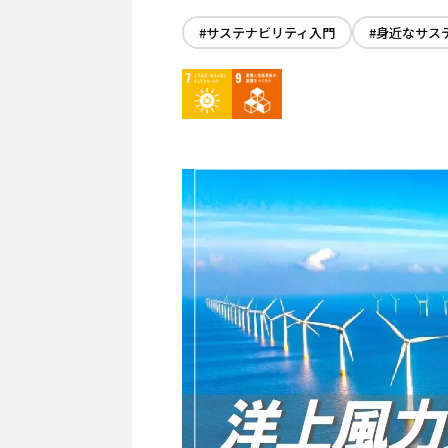
DX
サステナビリティ推進
#繊維リサイクル
#身近なサステナビリテ
カーボンニュートラル
#サステナビリティ入門
#身近なサス
プロジェクトマネジメント
企業
バイオ
用語集
イベント
サーキュラーエコノミー
働き方
わたしたちについて
わたしの仕事と日常