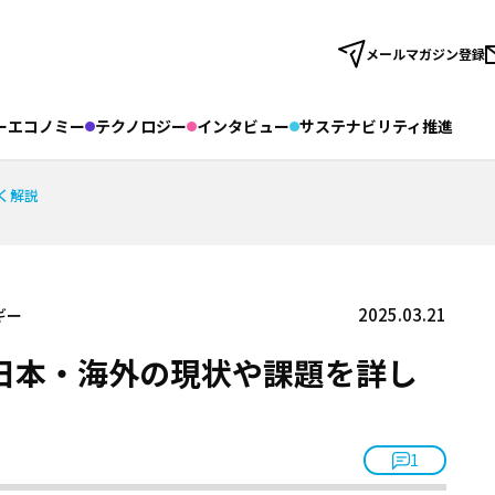
メールマガジン登録
ーエコノミー
テクノロジー
インタビュー
サステナビリティ推進
｜
関連サイト
検索
esafety
アザス
ACT FOR SKY
するーぷ
カ
く解説
社サイト｜
業サイト｜
ィングス株式会社
日揮触媒化成株式会社
日揮ユニバーサル株式会
ー・エス株式会社
日本ファインセラミックス株式会社
日揮ビジネ
A-MIS
ンテック株式会社
株式会社プラントエンジニアリング盛岡
日揮パ
Coresafety
2025.03.21
ギー
資事業有限責任組合
かもめミライ水産株式会社
株式会社オルガノ
アザス
l株式会社
株式会社RePEaT
株式会社コンクルー
日本・海外の現状や課題を詳し
ACT FOR SKY
するーぷ
ループ会社サイト｜
#カーボンニュートラル
#サーキュラーエコノミー
#サステナ
日揮ホールディングス株式会社
1
ステナビリティ
#佐久本太一シリーズ
#働き方
#再生可能エネ
日揮触媒化成株式会社