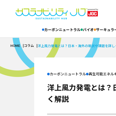
カーボンニュートラル
バイオ
サーキュラ
事業サイト
コラム一覧
フリーワード
A-MIS
Cor
HOME
コラム
洋上風力発電とは？日本・海外の現状や課題を詳し
グループ会
事
カーボンニュートラル
日揮ホールデ
日本エヌ・ユ
基礎知識
バイオ
青森日揮プラ
再生可能エネルギー
カーボンニュートラル
再生可能エネル
日揮みらい投
基礎知識
LNG
JGC Digita
サーキュラーエコノミー
洋上風力発電とは？
バイオものづくり
アンモニア・水素
基礎知識
バイオエネルギー
テクノロジー
グ
く解説
繊維リサイクル
プラント
#LNG
#インタビュー
#エキスパート
ケミカルリサイクル
インタビュー
安全
#バイオものづくり
#事例
#企業×サ
テクノロジー