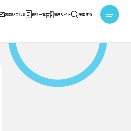
お問い合わせ
資料一覧
関連サイト
検索する
テゴリー検索
メールマガジン登録
社
日揮商事株式会社
スサービス株式会社
ラレルテクノロジーズ
お問い合わせ
イドファーム
ブラウンリバース株式会社
資料一覧
ビリティ入門
#するーぷ
#バイオマス
ルギー
#日揮グループの紹介