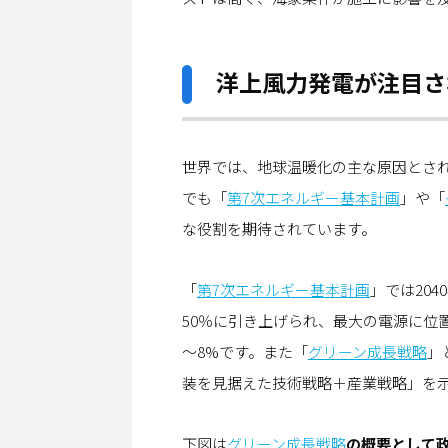
洋上風力発電が注目さ
世界では、地球温暖化の主な原因とされ
でも「
第7次エネルギー基本計画
」や「
な役割を期待されています。
「
第7次エネルギー基本計画
」では20
50％に引き上げられ、最大の電源に位置
～8%です。また「
グリーン成長戦略
」
装を見据えた技術戦略＋産業戦略」を
下図は
グリーン成長戦略
の概要として政