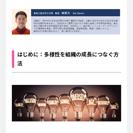
日揮ユニバーサル株式会社
日揮商事株式会社
日本エヌ・ユー・エス株式会社
日本ファインセラミックス株式会社
日揮ビジネスサービス株式会社
青森日揮プランテック株式会社
株式会社プラントエンジニアリング盛岡
日揮パラレルテクノロジーズ
はじめに：多様性を組織の成長につなぐ方
日揮みらい投資事業有限責任組合
かもめミライ水産株式会社
法
株式会社オルガノイドファーム
ブラウンリバース株式会社
JGC Digital株式会社
株式会社RePEaT
株式会社コンクルー