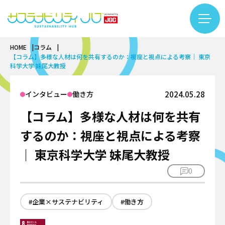
HOME
コラム
コラム一覧
【コラム】多様な人材は何を共有するのか：視座と視点による考察｜ 東京
カテゴリー検索
フリーワード検索
科学大学 妹尾大教授
カーボンニュートラル
インタビュー
働き方
2024.05.28
基礎知識
バイオ
【コラム】多様な人材は何を共有
再生可能エネルギー
基礎知識
サーキュラーエコノミー
LNG
するのか：視座と視点による考察
バイオものづくり
#LNG
#インタビュー
#エキスパート
基礎知識
アンモニア・水素
テクノロジー
｜ 東京科学大学 妹尾大教授
バイオエネルギー
#カーボンニュートラル
#サーキュラーエコノミー
繊維リサイクル
プラント
0
インタビュー
#サステナビリティ入門
#するーぷ
#バイオマス
ケミカルリサイクル
安全
テクノロジー
#バイオものづくり
#事例
#企業×サステナビリティ
サステナビリティ推進
DX
#企業×サステナビリティ
#働き方
カーボンニュートラル
#佐久本太一シリーズ
#働き方
#再生可能エネルギー
企業
プロジェクトマネジメント
用語集
バイオ
#日揮グループの紹介
#繊維リサイクル