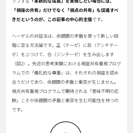
ップする
「革新的な成長」を実現したい場合には、
「視座の共有」だけでなく「視点の共有」も促進すべ
きだというのが、この記事の中心的主張
です。
ヘーゲルの弁証法は、命題間の矛盾を使って新しい段
階に至る方法論です。正（テーゼ）に反（アンチテー
ゼ）をぶつけて、合（ジンテーゼ）を生み出します
（図2）。先述の思考実験における視座共有重視プログ
ラムでの「儀礼的な尊重」は、それぞれの視座を認め
合うだけであり、命題間の矛盾と衝突が生じません。
視点共有重視プログラムで期待される「意味不明の応
酬」こそが命題間の矛盾と衝突を生む可能性を持つの
です。