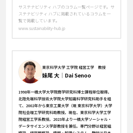
授 | サステナビリティ ハブ
サステナビリティ ハブのコラム一覧ページです。サ
ステナビリティ ハブに掲載されているコラムを一
覧で掲載しています。
www.sustainability-hub.jp
東京科学大学 工学院 経営工学 教授
妹尾 大｜Dai Senoo
1998年一橋大学大学院商学研究科博士課程単位取得。
北陸先端科学技術大学院大学知識科学研究科助手を経
て、2002年から東京工業大学（現 東京科学大学）大学
院社会理工学研究科助教授。現在、東京科学大学工学
院経営工学系教授。2023年より一橋大学ソーシャル・
データサイエンス学部教授を兼任。専門分野は経営組
織論、経営戦略論、情報・知識システム。趣味は日本