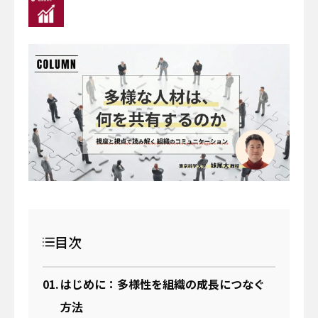
イベント
サーキュラーエコノミー
#身近なサステナビリティ
わたしたちについて
働き方
わたしの仕事と日常
メールマガジン登録
お問い合わせ
資料一覧
目次
検索する
はじめに：多様性を組織の成長につなぐ
方法