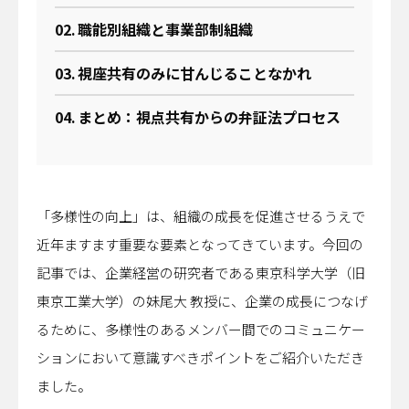
OFFICIAL SNS
職能別組織と事業部制組織
視座共有のみに甘んじることなかれ
まとめ：視点共有からの弁証法プロセス
運営会社
プライバシーポリシー
関連サイト
事業サイト｜
「多様性の向上」は、組織の成長を促進させるうえで
A-MIS
近年ますます重要な要素となってきています。今回の
Coresafety
記事では、企業経営の研究者である東京科学大学（旧
アザス
ACT FOR SKY
東京工業大学）の妹尾大 教授に、企業の成長につなげ
するーぷ
るために、多様性のあるメンバー間でのコミュニケー
グループ会社サイト｜
ションにおいて意識すべきポイントをご紹介いただき
日揮ホールディングス株式会社
ました。
日揮触媒化成株式会社