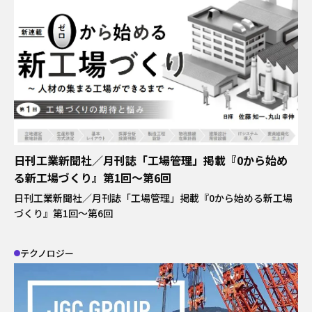
日揮ユニバーサル株式会社
日揮商事株式会社
日本エヌ・ユー・エス株式会社
日本ファインセラミックス株式会社
日揮ビジネスサービス株式会社
青森日揮プランテック株式会社
株式会社プラントエンジニアリング盛岡
日揮パラレルテクノロジーズ
日揮みらい投資事業有限責任組合
かもめミライ水産株式会社
日刊工業新聞社／月刊誌「工場管理」掲載『0から始め
株式会社オルガノイドファーム
ブラウンリバース株式会社
る新工場づくり』第1回～第6回
JGC Digital株式会社
日刊工業新聞社／月刊誌「工場管理」掲載『0から始める新工場
株式会社RePEaT
づくり』第1回～第6回
株式会社コンクルー
テクノロジー