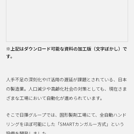
イベント
サーキュラーエコノミー
#身近なサステナビリティ
わたしたちについて
働き方
わたしの仕事と日常
メールマガジン登録
※上記はダウンロード可能な資料の加工版（文字ぼかし）で
す。
お問い合わせ
人手不足の深刻化やIT活用の遅延が課題とされている、日本
資料一覧
の製造業。人口減少や高齢化社会の対策としても、現在さま
ざまな工場において自動化が進められています。
検索する
そこで日揮グループでは、固形製剤工場にて、全自動ハンド
リングをほぼ可能にした「SMARTカンガルー方式」という
設備を開発しました。