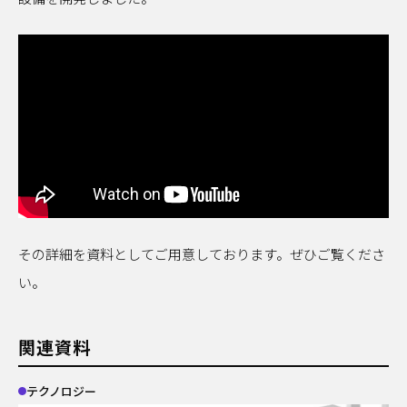
OFFICIAL SNS
運営会社
プライバシーポリシー
関連サイト
事業サイト｜
A-MIS
その詳細を資料としてご用意しております。ぜひご覧くださ
Coresafety
アザス
い。
ACT FOR SKY
するーぷ
グループ会社サイト｜
関連資料
日揮ホールディングス株式会社
テクノロジー
日揮触媒化成株式会社