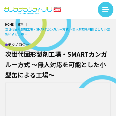
HOME
資料
コラム一覧
次世代固形製剤工場・SMARTカンガルー方式 ～無人対応を可能とした小型
カテゴリー検索
フリーワード検索
缶による工場～
カーボンニュートラル
テクノロジー
基礎知識
次世代固形製剤工場・SMARTカンガ
バイオ
再生可能エネルギー
基礎知識
ルー方式 ～無人対応を可能とした小
サーキュラーエコノミー
LNG
バイオものづくり
#LNG
#インタビュー
#エキスパート
型缶による工場～
基礎知識
アンモニア・水素
テクノロジー
バイオエネルギー
#カーボンニュートラル
#サーキュラーエコノミー
繊維リサイクル
プラント
インタビュー
#サステナビリティ入門
#するーぷ
#バイオマス
ケミカルリサイクル
安全
テクノロジー
#バイオものづくり
#事例
#企業×サステナビリティ
サステナビリティ推進
DX
カーボンニュートラル
#佐久本太一シリーズ
#働き方
#再生可能エネルギー
企業
プロジェクトマネジメント
用語集
バイオ
#日揮グループの紹介
#繊維リサイクル