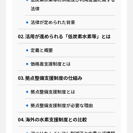
OFFICIAL SNS
法律
法律が定められた背景
活用が進められる「低炭素水素等」とは
運営会社
プライバシーポリシー
関連サイト
定義と概要
価格差支援制度とは
事業サイト｜
A-MIS
拠点整備支援制度の仕組み
Coresafety
アザス
拠点整備支援制度とは
ACT FOR SKY
するーぷ
拠点整備支援制度が必要な理由
グループ会社サイト｜
海外の水素支援制度との比較
日揮ホールディングス株式会社
日揮触媒化成株式会社