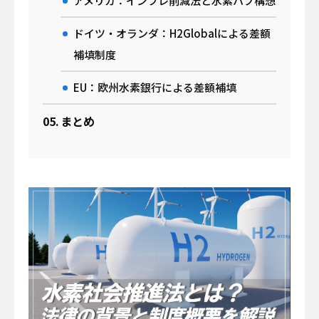
アメリカ：インフレ削減法と水素ハブ構想
日揮ユニバーサル株式会社
日揮商事株式会社
ドイツ・オランダ：H2Globalによる差額
日本エヌ・ユー・エス株式会社
日本ファインセラミックス株式会社
補填制度
日揮ビジネスサービス株式会社
青森日揮プランテック株式会社
EU：欧州水素銀行による差額補填
株式会社プラントエンジニアリング盛岡
日揮パラレルテクノロジーズ
まとめ
日揮みらい投資事業有限責任組合
かもめミライ水産株式会社
株式会社オルガノイドファーム
ブラウンリバース株式会社
JGC Digital株式会社
株式会社RePEaT
株式会社コンクルー