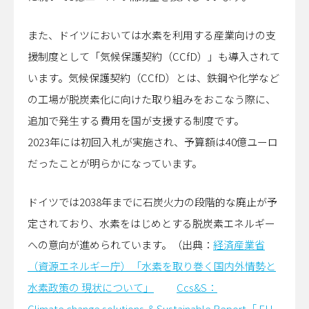
また、ドイツにおいては水素を利用する産業向けの支
援制度として「気候保護契約（CCfD）」も導入されて
います。気候保護契約（CCfD）とは、鉄鋼や化学など
の工場が脱炭素化に向けた取り組みをおこなう際に、
追加で発生する費用を国が支援する制度です。
2023年には初回入札が実施され、予算額は40億ユーロ
だったことが明らかになっています。
ドイツでは2038年までに石炭火力の段階的な廃止が予
定されており、水素をはじめとする脱炭素エネルギー
への意向が進められています。（出典：
経済産業省
（資源エネルギー庁）「水素を取り巻く国内外情勢と
水素政策の 現状について」
Ccs&S：
Climate change solutions ＆Sustainable Report「 EU