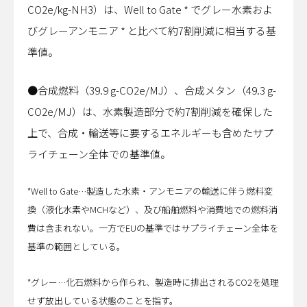
CO2e/kg-NH3）は、Well to Gate * でグレー水素およ
びグレーアンモニア * と比べて約7割削減に相当する基
準値。
●合成燃料（39.9 g-CO2e/MJ）、合成メタン（49.3 g-
CO2e/MJ）は、水素製造部分で約7割削減を確保した
上で、合成・輸送等に要するエネルギーも含めたサプ
ライチェーン全体での基準値。
*Well to Gate…製造した水素・アンモニアの輸送に伴う燃料変
換（液化水素やMCHなど）、及び船舶燃料や消費地での燃料消
費は含まれない。一方でEUの基準ではサプライチェーン全体を
基準の範囲としている。
*グレー…化石燃料から作られ、製造時に排出されるCO2を処理
せず放出している状態のことを指す。