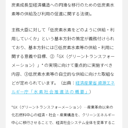
炭素成長型経済構造への円滑な移行のための低炭素水
素等の供給及び利用の促進に関する法律)。
主務大臣に対して「低炭素水素をどのように供給・利
用していくか」という基本方針の策定が義務付けられ
ており、基本方針には①低炭素水素等の供給・利用に
関する意義や目標、②「GX（グリーントランスフォー
メーション）」* の実現に向けて重点的に実施すべき
内容、③低炭素水素等の自立的な供給に向けた取組な
どが定められています。（出典：
経済産業省 資源エネ
ルギー庁「 水 素 社 会 推 進 法 の 概 要 」
）
*GX（グリーントランスフォーメーション）…産業革命以来の
化石燃料中心の経済・社会・産業構造を、クリーンエネルギー
中心に移行させることで、経済社会システム全体を変革するこ