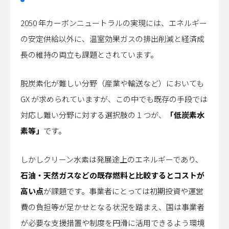
2050 年カーボンニュートラルの実現には、エネルギー
の安定供給以外に、温室効果ガスの排出削減と経済成
長の維持の両立も課題とされています。
脱炭素化が難しい分野（産業や輸送など）においても
GX が求められていますが、この中でも既存の手段では
対応し難い分野に対する選択肢の１つが、
「低炭素水
素等」
です。
しかしクリーン水素は発展途上のエネルギーであり、
石油・天然ガスなどの既存燃料と比較するとコストが
高い点
が課題です。事業者にとっては初期投資や運営
費の負担等が足かせとなる状況を踏まえ、国は事業者
が必要な支援措置や制度を円滑に活用できるよう環境