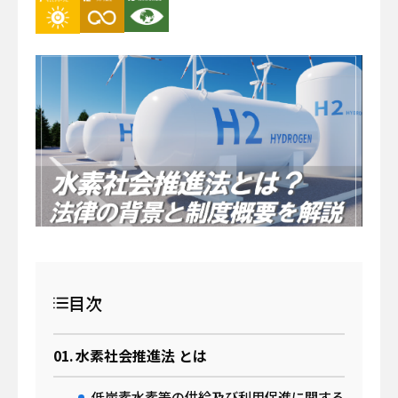
イベント
サーキュラーエコノミー
#身近なサステナビリティ
わたしたちについて
働き方
わたしの仕事と日常
メールマガジン登録
お問い合わせ
資料一覧
目次
検索する
水素社会推進法 とは
低炭素水素等の供給及び利用促進に関する