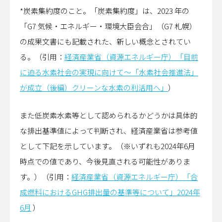
*炭素集約度のこと。「炭素集約度」は、2023 年の
「G7 気候・エネルギー・環境大臣会合」（G7 札幌）
の成果文書にも記載された、新しい概念とされてい
る。（引用：
経済産業省（資源エネルギー庁）「目前
に迫る水素社会の実現に向けて～「水素社会推進法」
が成立（後編）クリーンな水素の利活用へ」
）
また低炭素水素等として認められるかどうかは具体的
な排出基準値によって判断され、経済産業省は参考値
として下記を示しています。（※いずれも2024年6月
時点での値であり、今後見直される可能性がありま
す。）（引用：
経済産業省（資源エネルギー庁）「合
成燃料におけるGHG排出量の基準等について」2024年
6月
）