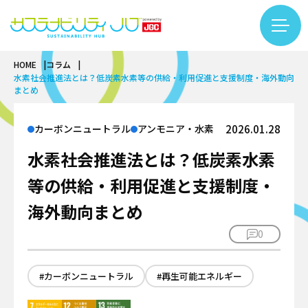
HOME
コラム
コラム一覧
水素社会推進法とは？低炭素水素等の供給・利用促進と支援制度・海外動向
カテゴリー検索
フリーワード検索
まとめ
カーボンニュートラル
カーボンニュートラル
アンモニア・水素
2026.01.28
基礎知識
バイオ
水素社会推進法とは？低炭素水素
再生可能エネルギー
基礎知識
サーキュラーエコノミー
LNG
等の供給・利用促進と支援制度・
バイオものづくり
#LNG
#インタビュー
#エキスパート
基礎知識
アンモニア・水素
テクノロジー
海外動向まとめ
バイオエネルギー
#カーボンニュートラル
#サーキュラーエコノミー
繊維リサイクル
プラント
0
インタビュー
#サステナビリティ入門
#するーぷ
#バイオマス
ケミカルリサイクル
安全
テクノロジー
#バイオものづくり
#事例
#企業×サステナビリティ
サステナビリティ推進
DX
#カーボンニュートラル
#再生可能エネルギー
カーボンニュートラル
#佐久本太一シリーズ
#働き方
#再生可能エネルギー
企業
プロジェクトマネジメント
用語集
バイオ
#日揮グループの紹介
#繊維リサイクル