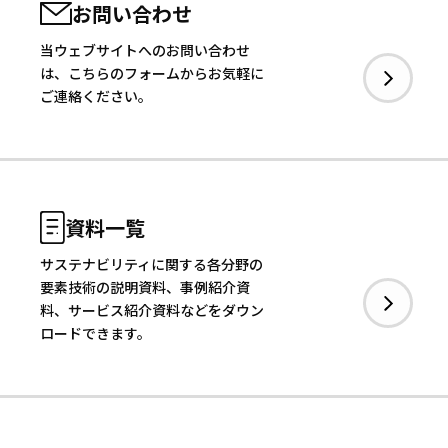
イベント
お問い合わせ
サーキュラーエコノミー
#身近なサステナビリティ
わたしたちについて
当ウェブサイトへのお問い合わせ
働き方
は、こちらのフォームからお気軽に
わたしの仕事と日常
ご連絡ください。
メールマガジン登録
お問い合わせ
資料一覧
サステナビリティに関する各分野の
資料一覧
要素技術の説明資料、事例紹介資
料、サービス紹介資料などをダウン
ロードできます。
検索する