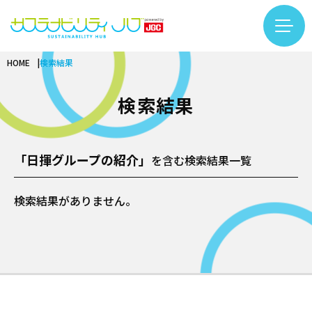
HOME
検索結果
コラム一覧
カテゴリー検索
フリーワード検索
検索結果
カーボンニュートラル
基礎知識
バイオ
再生可能エネルギー
「日揮グループの紹介」
を含む検索結果一覧
基礎知識
サーキュラーエコノミー
LNG
バイオものづくり
#LNG
#インタビュー
#エキスパート
検索結果がありません。
基礎知識
アンモニア・水素
テクノロジー
バイオエネルギー
#カーボンニュートラル
#サーキュラーエコノミー
繊維リサイクル
プラント
インタビュー
#サステナビリティ入門
#するーぷ
#バイオマス
ケミカルリサイクル
安全
テクノロジー
#バイオものづくり
#事例
#企業×サステナビリティ
サステナビリティ推進
DX
カーボンニュートラル
#佐久本太一シリーズ
#働き方
#再生可能エネルギー
企業
プロジェクトマネジメント
用語集
バイオ
#日揮グループの紹介
#繊維リサイクル