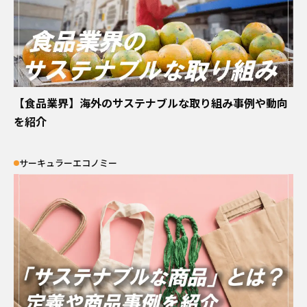
OFFICIAL SNS
運営会社
プライバシーポリシー
【食品業界】海外のサステナブルな取り組み事例や動向
関連サイト
を紹介
事業サイト｜
サーキュラーエコノミー
A-MIS
Coresafety
アザス
ACT FOR SKY
するーぷ
グループ会社サイト｜
日揮ホールディングス株式会社
日揮触媒化成株式会社