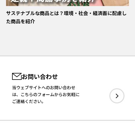
日揮ユニバーサル株式会社
日揮商事株式会社
サステナブルな商品とは？環境・社会・経済面に配慮し
日本エヌ・ユー・エス株式会社
た商品を紹介
日本ファインセラミックス株式会社
日揮ビジネスサービス株式会社
青森日揮プランテック株式会社
株式会社プラントエンジニアリング盛岡
日揮パラレルテクノロジーズ
日揮みらい投資事業有限責任組合
かもめミライ水産株式会社
株式会社オルガノイドファーム
お問い合わせ
ブラウンリバース株式会社
JGC Digital株式会社
当ウェブサイトへのお問い合わせ
株式会社RePEaT
は、こちらのフォームからお気軽に
株式会社コンクルー
ご連絡ください。