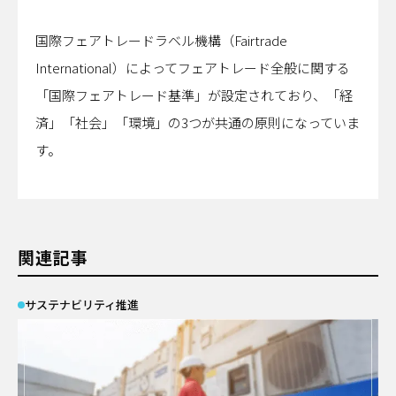
イベント
サーキュラーエコノミー
#身近なサステナビリティ
わたしたちについて
国際フェアトレードラベル機構（Fairtrade
働き方
International）によってフェアトレード全般に関する
わたしの仕事と日常
「国際フェアトレード基準」が設定されており、「経
メールマガジン登録
済」「社会」「環境」の3つが共通の原則になっていま
す。
お問い合わせ
資料一覧
関連記事
サステナビリティ推進
検索する