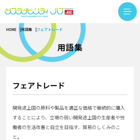
HOME
用語集
フェアトレード
コラム一覧
カテゴリー検索
フリーワード検索
用語集
カーボンニュートラル
基礎知識
バイオ
再生可能エネルギー
基礎知識
サーキュラーエコノミー
LNG
フェアトレード
バイオものづくり
#LNG
#インタビュー
#エキスパート
基礎知識
アンモニア・水素
テクノロジー
バイオエネルギー
#カーボンニュートラル
#サーキュラーエコノミー
繊維リサイクル
プラント
開発途上国の原料や製品を適正な価格で継続的に購入
インタビュー
#サステナビリティ入門
#するーぷ
#バイオマス
ケミカルリサイクル
安全
することにより、立場の弱い開発途上国の生産者や労
テクノロジー
#バイオものづくり
#事例
#企業×サステナビリティ
サステナビリティ推進
DX
働者の生活改善と自立を目指す、貿易のしくみのこ
カーボンニュートラル
#佐久本太一シリーズ
#働き方
#再生可能エネルギー
企業
プロジェクトマネジメント
用語集
と。
バイオ
#日揮グループの紹介
#繊維リサイクル