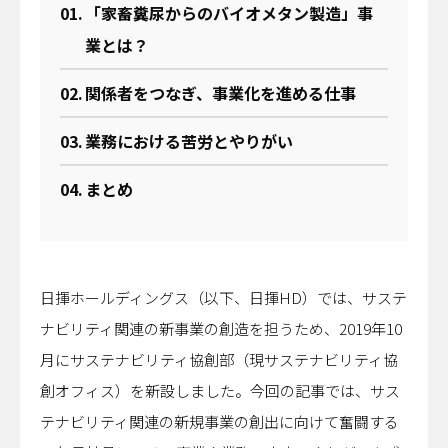
OFFICIAL SNS
「家畜糞尿からのバイオメタン製造」事
業とは？
関係者をつなぎ、事業化を進める仕事
運営会社
プライバシーポリシー
業務における苦労とやりがい
関連サイト
まとめ
事業サイト｜
A-MIS
Coresafety
日揮ホールディングス（以下、日揮HD）では、サステ
アザス
ACT FOR SKY
ナビリティ関連の新事業の創造を担うため、2019年10
するーぷ
月にサステナビリティ協創部（現サステナビリティ協
グループ会社サイト｜
創オフィス）を新設しました。今回の記事では、サス
日揮ホールディングス株式会社
テナビリティ関連の新規事業の創出に向けて奮闘する
日揮触媒化成株式会社