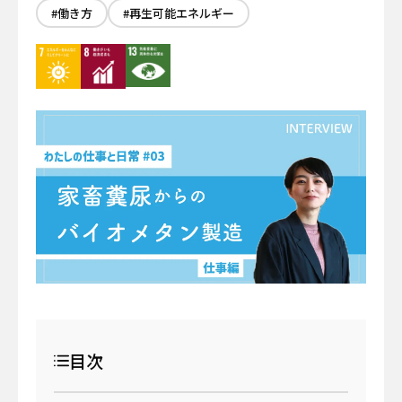
イベント
#働き方
#再生可能エネルギー
サーキュラーエコノミー
#身近なサステナビリティ
わたしたちについて
働き方
わたしの仕事と日常
メールマガジン登録
お問い合わせ
資料一覧
検索する
目次