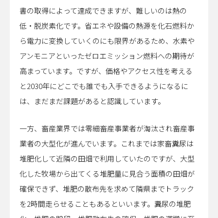
書の取得によって達成できますが、難しいのは熱の
低・脱炭素化です。省エネや設備の熱源を化石燃料か
ら電力に変換していくのにも限界があるため、水素や
アンモニアといったゼロエミッション燃料への期待が
高まっています。ですが、価格やアクセス性を考える
と2030年にどこでも誰でも入手できるようになるに
は、まだまだ課題があると認識しています。
一方、畜産業界では零細畜産事業者が淘汰され畜産事
業者の大型化が進んでいます。これまでは家畜糞尿は
堆肥化して近隣の田畑で利用していたのですが、大型
化した牧場から出てくる堆肥量に見合う面積の田畑が
確保できず、堆肥の散布先を求めて隣県までトラック
を2時間走らせることもあるといいます。糞尿の堆肥