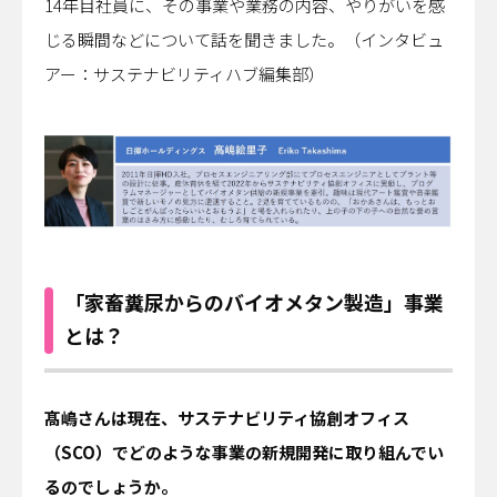
14年目社員に、その事業や業務の内容、やりがいを感
日揮ユニバーサル株式会社
日揮商事株式会社
じる瞬間などについて話を聞きました。（インタビュ
日本エヌ・ユー・エス株式会社
アー：サステナビリティハブ編集部）
日本ファインセラミックス株式会社
日揮ビジネスサービス株式会社
青森日揮プランテック株式会社
株式会社プラントエンジニアリング盛岡
日揮パラレルテクノロジーズ
日揮みらい投資事業有限責任組合
かもめミライ水産株式会社
株式会社オルガノイドファーム
ブラウンリバース株式会社
「家畜糞尿からのバイオメタン製造」事業
JGC Digital株式会社
株式会社RePEaT
とは？
株式会社コンクルー
――髙嶋さんは現在、サステナビリティ協創オフィス
（SCO）でどのような事業の新規開発に取り組んでい
るのでしょうか。