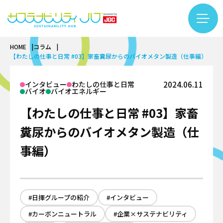
HOME
コラム
コラム一覧
【わたしの仕事と日常 #03】家畜糞尿からのバイオメタン製造（仕事編）
カテゴリー検索
フリーワード検索
カーボンニュートラル
インタビュー
わたしの仕事と日常
2024.06.11
バイオ
バイオエネルギー
基礎知識
バイオ
【わたしの仕事と日常 #03】家畜
再生可能エネルギー
基礎知識
サーキュラーエコノミー
LNG
糞尿からのバイオメタン製造（仕
バイオものづくり
#LNG
#インタビュー
#エキスパート
基礎知識
アンモニア・水素
事編）
テクノロジー
バイオエネルギー
#カーボンニュートラル
#サーキュラーエコノミー
繊維リサイクル
プラント
インタビュー
#サステナビリティ入門
#するーぷ
#バイオマス
ケミカルリサイクル
安全
テクノロジー
#バイオものづくり
#事例
#企業×サステナビリティ
サステナビリティ推進
DX
#日揮グループの紹介
#インタビュー
カーボンニュートラル
#佐久本太一シリーズ
#働き方
#再生可能エネルギー
企業
プロジェクトマネジメント
#カーボンニュートラル
#企業×サステナビリティ
用語集
バイオ
#日揮グループの紹介
#繊維リサイクル